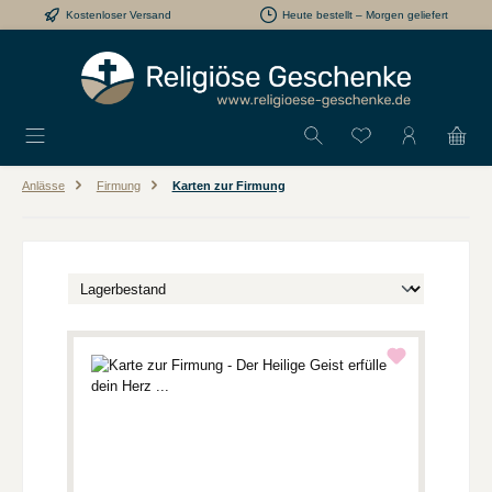
Kostenloser Versand
Heute bestellt – Morgen geliefert
Zum Hauptinhalt springen
Du hast 0 Produkt
Anlässe
Firmung
Karten zur Firmung