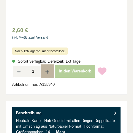
2,60 €
inkl. MwSt. zzgl. Versand
Noch 126 lagernd, mehr bestellbar.
Sofort verfügbar, Lieferzeit: 1-3 Tage
Produkt Anzahl: Gib den gewünschten Wert ein oder benutze die Schaltflächen um d
In den Warenkorb
Artikelnummer:
A135940
Beschreibung
Neutrale Karte - Hab Geduld mit allen Dingen Doppelkarte
mit Umschlag aus Naturpapier Format: Hochformat
Größenangaben: 14,…
Mehr