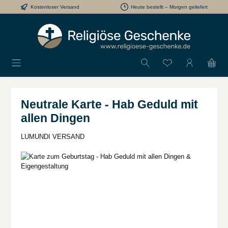
Kostenloser Versand
Heute bestellt – Morgen geliefert
Zum Hauptinhalt springen
Du hast 0 Produkt
Neutrale Karte - Hab Geduld mit
allen Dingen
LUMUNDI VERSAND
Bildergalerie überspringen