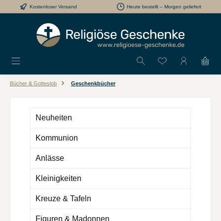
Kostenloser Versand
Heute bestellt – Morgen geliefert
Zum Hauptinhalt springen
Du hast 0 Produkt
Bücher & Gotteslob
Geschenkbücher
Neuheiten
Kommunion
Anlässe
Kleinigkeiten
Kreuze & Tafeln
Figuren & Madonnen