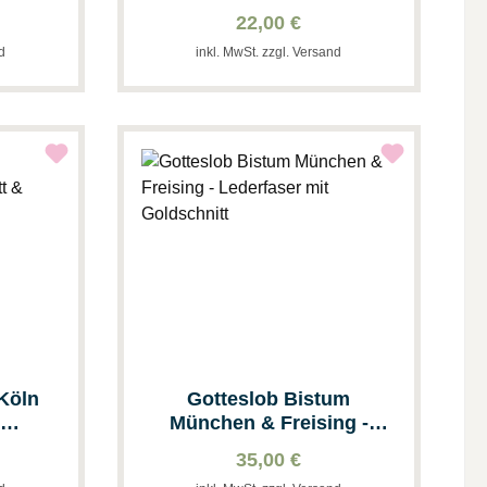
& Grau
22,00 €
nd
inkl. MwSt. zzgl. Versand
Köln
Gotteslob Bistum
t
München & Freising -
warz
Lederfaser mit
35,00 €
Goldschnitt