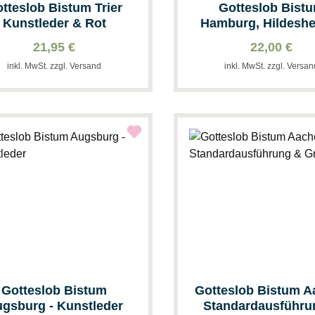
tteslob Bistum Trier
Gotteslob Bist
Kunstleder & Rot
Hamburg, Hildesh
Osnabrück
21,95 €
22,00 €
Standardausführu
inkl. MwSt. zzgl. Versand
inkl. MwSt. zzgl. Versa
Weinrot
Gotteslob Bistum
Gotteslob Bistum 
gsburg - Kunstleder
Standardausführu