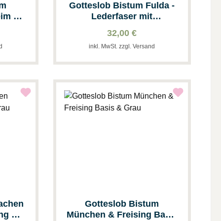
um
Gotteslob Bistum Fulda -
eim &
Lederfaser mit
Goldschnitt
32,00 €
ng &
nd
inkl. MwSt. zzgl. Versand
Aachen
Gotteslob Bistum
ng &
München & Freising Basis