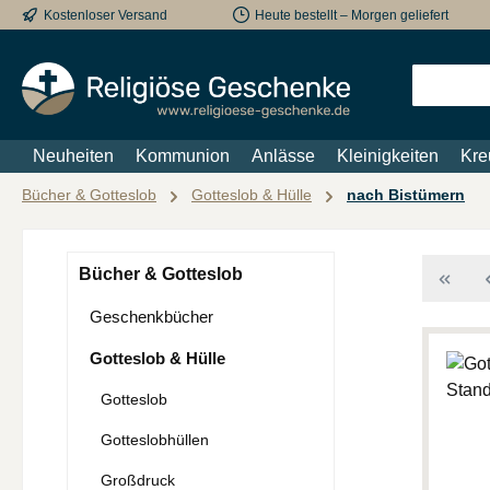
Kostenloser Versand
Heute bestellt – Morgen geliefert
m Hauptinhalt springen
Zur Suche springen
Zur Hauptnavigation springen
Neuheiten
Kommunion
Anlässe
Kleinigkeiten
Kre
Bücher & Gotteslob
Gotteslob & Hülle
nach Bistümern
Bücher & Gotteslob
Geschenkbücher
Gotteslob & Hülle
Gotteslob
Gotteslobhüllen
Großdruck