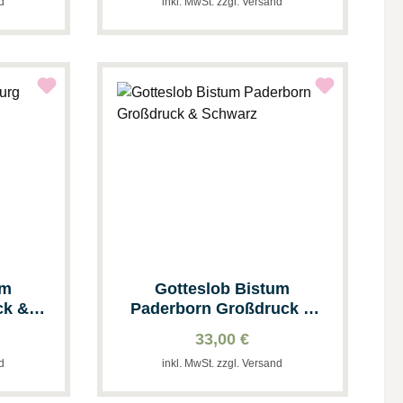
nd
inkl. MwSt. zzgl. Versand
um
Gotteslob Bistum
ck &
Paderborn Großdruck &
Schwarz
33,00 €
nd
inkl. MwSt. zzgl. Versand