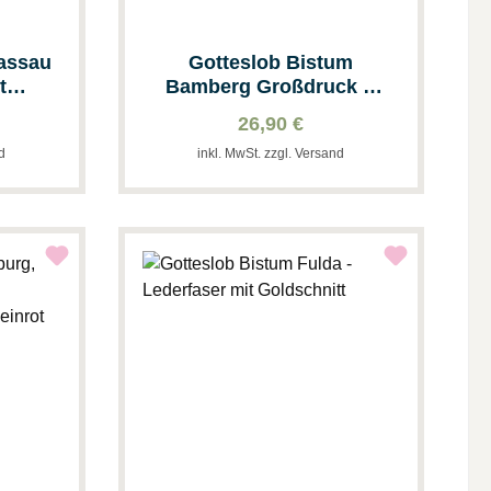
Passau
Gotteslob Bistum
t
Bamberg Großdruck &
Blau
26,90 €
nd
inkl. MwSt. zzgl. Versand