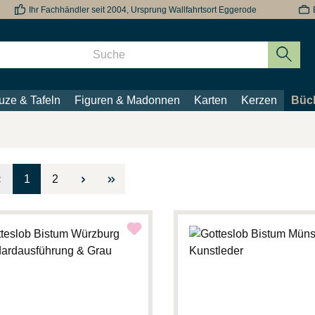
Ihr Fachhändler seit 2004, Ursprung Wallfahrtsort Eggerode
uze & Tafeln
Figuren & Madonnen
Karten
Kerzen
Büch
Seite
Seite
1
2