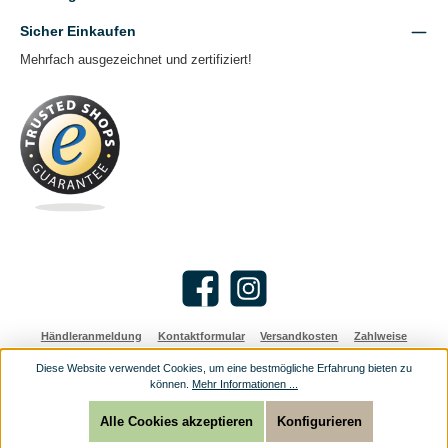
Sicher Einkaufen
Mehrfach ausgezeichnet und zertifiziert!
Facebook
Instagram
Händleranmeldung
Kontaktformular
Versandkosten
Zahlweise
Diese Website verwendet Cookies, um eine bestmögliche Erfahrung bieten zu
Alle Preise inkl. gesetzl. Mehrwertsteuer zzgl.
Versandkosten
und ggf.
können.
Mehr Informationen ...
Nachnahmegebühren, wenn nicht anders angegeben.
© 2026 Religioese Geschenke: christliche Geschenke günstig online kaufen - Alle
Rechte vorbehalten.
Alle Cookies akzeptieren
Konfigurieren