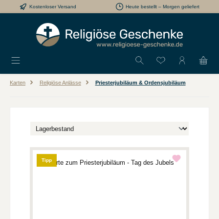
Kostenloser Versand
Heute bestellt – Morgen geliefert
Zum Hauptinhalt springen
Du hast 0 Produkt
Karten
Religiöse Anlässe
Priesterjubiläum & Ordensjubiläum
Tipp