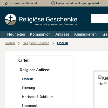
Kostenloser Versand
Heute bestellt – Morgen geliefert
m Hauptinhalt springen
Zur Suche springen
Zur Hauptnavigation springen
Neuheiten
Kommunion
Anlässe
Kleinigkeiten
Kre
Karten
Religiöse Anlässe
Ostern
Karten
Religiöse Anlässe
Ostern
Firmung
Hochzeit & Jubiläum
Kommunion