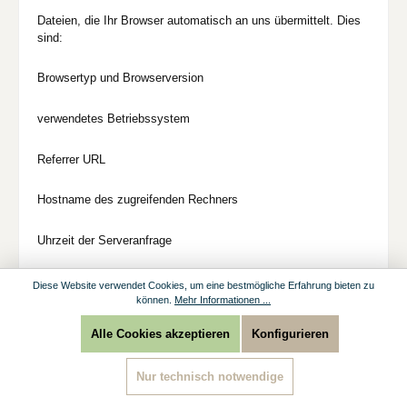
Dateien, die Ihr Browser automatisch an uns übermittelt. Dies
sind:
Browsertyp und Browserversion
verwendetes Betriebssystem
Referrer URL
Hostname des zugreifenden Rechners
Uhrzeit der Serveranfrage
IP-Adresse
Diese Website verwendet Cookies, um eine bestmögliche Erfahrung bieten zu
können.
Mehr Informationen ...
Eine Zusammenführung dieser Daten mit anderen Datenquellen
Alle Cookies akzeptieren
Konfigurieren
wird nicht vorgenommen.
Nur technisch notwendige
Die Erfassung dieser Daten erfolgt auf Grundlage von Art. 6
Abs. 1 lit. f DSGVO. Der Websitebetreiber hat