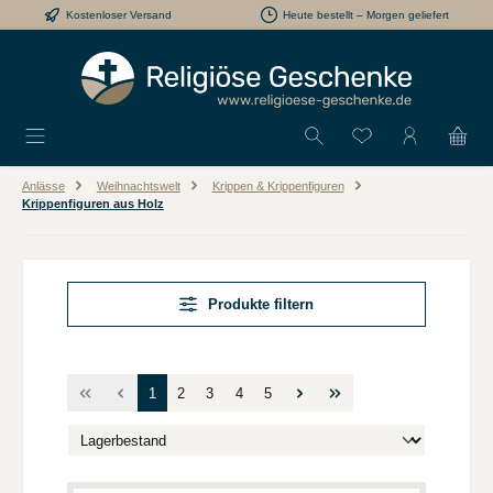
Kostenloser Versand
Heute bestellt – Morgen geliefert
Zum Hauptinhalt springen
Du hast 0 Produkt
Anlässe
Weihnachtswelt
Krippen & Krippenfiguren
Krippenfiguren aus Holz
Produkte filtern
Seite
Seite
Seite
Seite
Seite
1
2
3
4
5