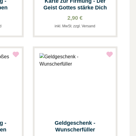
g -
Karte zur Firmung - Der
ben
Geist Gottes stärke Dich
2,90 €
nd
inkl. MwSt. zzgl. Versand
g -
Geldgeschenk -
gen
Wunscherfüller