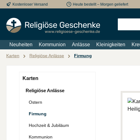
Kostenloser Versand
Heute bestellt – Morgen geliefert
m Hauptinhalt springen
Zur Suche springen
Zur Hauptnavigation springen
Neuheiten
Kommunion
Anlässe
Kleinigkeiten
Kre
Karten
Religiöse Anlässe
Firmung
Karten
Religiöse Anlässe
Ostern
Firmung
Hochzeit & Jubiläum
Kommunion