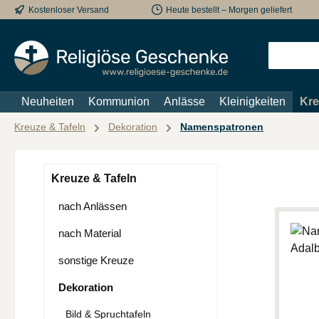
Kostenloser Versand
Heute bestellt – Morgen geliefert
m Hauptinhalt springen
Zur Suche springen
Zur Hauptnavigation springen
Neuheiten
Kommunion
Anlässe
Kleinigkeiten
Kre
Kreuze & Tafeln
Dekoration
Namenspatronen
Kreuze & Tafeln
nach Anlässen
nach Material
sonstige Kreuze
Dekoration
Bild & Spruchtafeln