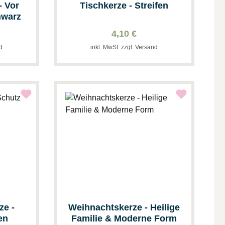
- Vor
Tischkerze - Streifen
chwarz
4,10 €
nd
inkl. MwSt. zzgl. Versand
ze -
Weihnachtskerze - Heilige
en
Familie & Moderne Form