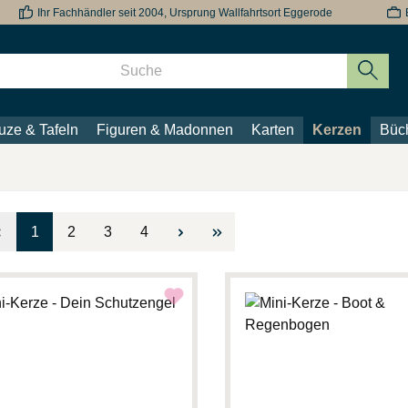
Ihr Fachhändler seit 2004, Ursprung Wallfahrtsort Eggerode
uze & Tafeln
Figuren & Madonnen
Karten
Kerzen
Büch
Seite
Seite
Seite
Seite
1
2
3
4