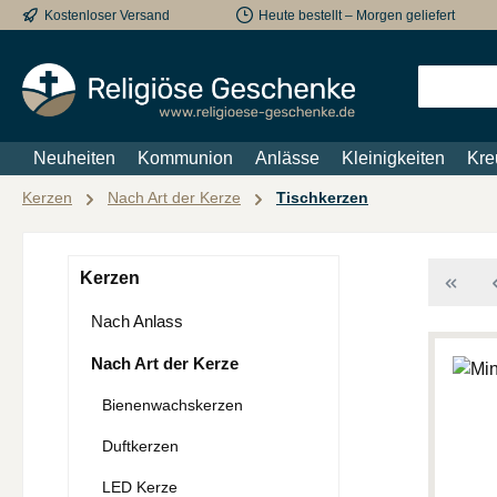
Kostenloser Versand
Heute bestellt – Morgen geliefert
m Hauptinhalt springen
Zur Suche springen
Zur Hauptnavigation springen
Neuheiten
Kommunion
Anlässe
Kleinigkeiten
Kre
Kerzen
Nach Art der Kerze
Tischkerzen
Kerzen
Nach Anlass
Nach Art der Kerze
Bienenwachskerzen
Duftkerzen
LED Kerze