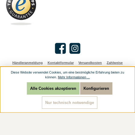
Facebook
Instagram
Händleranmeldung
Kontaktformular
Versandkosten
Zahlweise
Diese Website verwendet Cookies, um eine bestmögliche Erfahrung bieten zu
Alle Preise inkl. gesetzl. Mehrwertsteuer zzgl.
Versandkosten
und ggf.
können.
Mehr Informationen ...
Nachnahmegebühren, wenn nicht anders angegeben.
© 2026 Religioese Geschenke: christliche Geschenke günstig online kaufen - Alle
Rechte vorbehalten.
Alle Cookies akzeptieren
Konfigurieren
Nur technisch notwendige