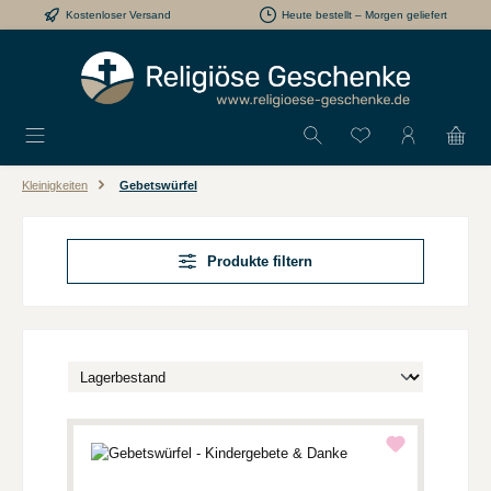
Kostenloser Versand
Heute bestellt – Morgen geliefert
Zum Hauptinhalt springen
Du hast 0 Produkt
Kleinigkeiten
Gebetswürfel
Produkte filtern