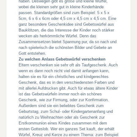
haben. Deswegen gibt es große und kleine Würfel,
wobei die kleinen sehr gut in kleine Kinderhände
passen. Standardgrößen sind zum Beispiel: 5 x 5 x
5cm, 6 x 6 x 6cm oder 4,5 cm x 4,5 cm x 4,5 cm. Eine
ganz besondere Geschenkidee sind Gebetswürfel aus
Bauklötzen, die das Interesse der Kinder noch stärker
wecken als herkömmliche Würfel. Denn das
Zusammensetzen bietet Spannung pur, da so nach und
nach spielerisch die schönsten Bilder und Gebete an
Gott entstehen.
Zu welchen Anlass Gebetswürfel verschenken
Eltern verschenken sie sehr oft als Taufgeschenk. Auch
wenn es dann noch nicht viel damit anfangen kann,
halten sie es für ein christliches und kindgerechtes
Geschenk, das es in den verschiedensten Farben und
mit allerlei Aufdrucken gibt. Auch für etwas ältere Kinder
ist das Gebetswürfeln immer noch ein schönes
Geschenk, wie zur Firmung, oder zur Konfirmation.
Außerdem sind sie ein beliebtes Geschenk zum
Geburtstag, zum Schul- oder Kindergartenanfang und
natürlich zu Weihnachten oder als Geschenk zur
Erstkommunion eines Kindes zusammen mit dem
ersten Gotteslob. Wer ein ganzes Set kauft, der erhält
Würfel, Kreuz und Kerze zu einem Thema: zum Beispiel