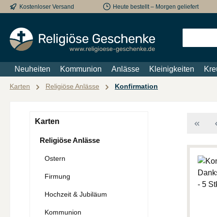
Kostenloser Versand
Heute bestellt – Morgen geliefert
m Hauptinhalt springen
Zur Suche springen
Zur Hauptnavigation springen
Neuheiten
Kommunion
Anlässe
Kleinigkeiten
Kre
Karten
Religiöse Anlässe
Konfirmation
Karten
Religiöse Anlässe
Ostern
Firmung
Hochzeit & Jubiläum
Kommunion