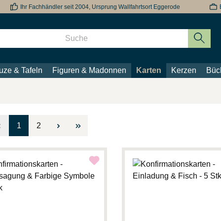
Ihr Fachhändler seit 2004, Ursprung Wallfahrtsort Eggerode
uze & Tafeln
Figuren & Madonnen
Karten
Kerzen
Büc
Seite
Seite
1
2