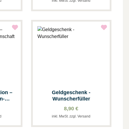
nd
inkl. MwSt. zzgl. Versand
ion –
Geldgeschenk -
n-
Wunscherfüller
8,90 €
nd
inkl. MwSt. zzgl. Versand