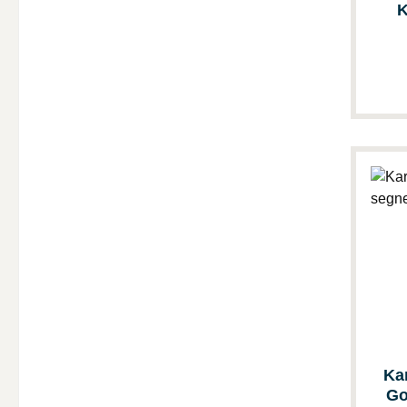
K
Ka
Go