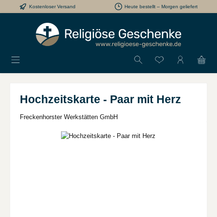
Kostenloser Versand
Heute bestellt – Morgen geliefert
Zum Hauptinhalt springen
Du hast 0 Produkt
Hochzeitskarte - Paar mit Herz
Freckenhorster Werkstätten GmbH
Bildergalerie überspringen