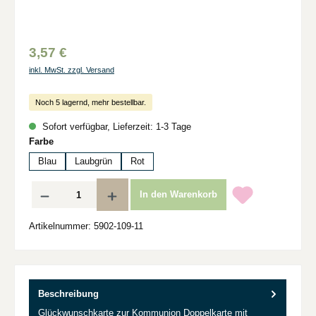
3,57 €
inkl. MwSt. zzgl. Versand
Noch 5 lagernd, mehr bestellbar.
Sofort verfügbar, Lieferzeit: 1-3 Tage
auswählen
Farbe
Blau
Laubgrün
Rot
Produkt Anzahl: Gib den gewünschten Wert ein oder benutze die Schaltflächen um d
In den Warenkorb
Artikelnummer:
5902-109-11
Beschreibung
Glückwunschkarte zur Kommunion Doppelkarte mit