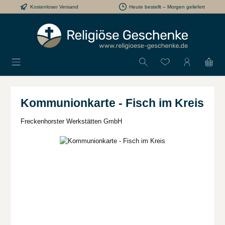
Kostenloser Versand
Heute bestellt – Morgen geliefert
Zum Hauptinhalt springen
Du hast 0 Produkt
Kommunionkarte - Fisch im Kreis
Freckenhorster Werkstätten GmbH
Bildergalerie überspringen