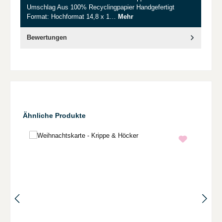
Umschlag Aus 100% Recyclingpapier Handgefertigt
Format: Hochformat 14,8 x 1…
Mehr
Bewertungen
Produktgalerie überspringen
Ähnliche Produkte