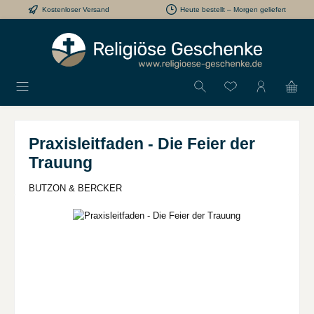
Kostenloser Versand
Heute bestellt – Morgen geliefert
Zum Hauptinhalt springen
Du hast 0 Produkt
Praxisleitfaden - Die Feier der
Trauung
BUTZON & BERCKER
Bildergalerie überspringen