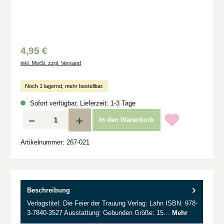
4,95 €
inkl. MwSt. zzgl. Versand
Noch 1 lagernd, mehr bestellbar.
Sofort verfügbar, Lieferzeit: 1-3 Tage
Produkt Anzahl: Gib den gewünschten Wert ein oder benutze die Schaltflächen um d
In den Warenkorb
Artikelnummer:
267-021
Beschreibung
Verlagstitel: Die Feier der Trauung Verlag: Lahn ISBN: 978-
3-7840-3527 Ausstattung: Gebunden Größe: 15…
Mehr