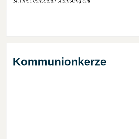
Sit amet, consetetur sadipscing elitr
Kommunionkerze