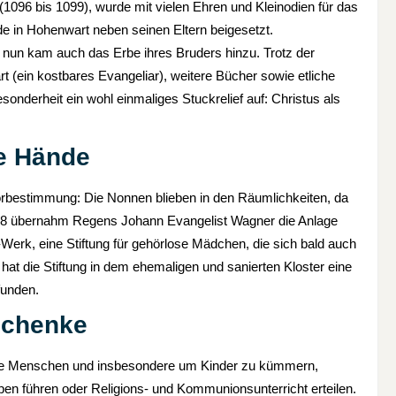
 (1096 bis 1099), wurde mit vielen Ehren und Kleinodien für das
de in Hohenwart neben seinen Eltern beigesetzt.
t, nun kam auch das Erbe ihres Bruders hinzu. Trotz der
(ein kostbares Evangeliar), weitere Bücher sowie etliche
onderheit ein wohl einmaliges Stuckrelief auf: Christus als
de Hände
Vorbestimmung: Die Nonnen blieben in den Räumlichkeiten, da
1878 übernahm Regens Johann Evangelist Wagner die Anlage
Werk, eine Stiftung für gehörlose Mädchen, die sich bald auch
t die Stiftung in dem ehemaligen und sanierten Kloster eine
funden.
schenke
alle Menschen und insbesondere um Kinder zu kümmern,
n führen oder Religions- und Kommunionsunterricht erteilen.