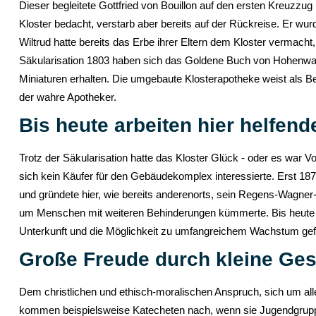
Dieser begleitete Gottfried von Bouillon auf den ersten Kreuzzug
Kloster bedacht, verstarb aber bereits auf der Rückreise. Er wur
Wiltrud hatte bereits das Erbe ihrer Eltern dem Kloster vermach
Säkularisation 1803 haben sich das Goldene Buch von Hohenwart 
Miniaturen erhalten. Die umgebaute Klosterapotheke weist als Bes
der wahre Apotheker.
Bis heute arbeiten hier helfen
Trotz der Säkularisation hatte das Kloster Glück - oder es war 
sich kein Käufer für den Gebäudekomplex interessierte. Erst 
und gründete hier, wie bereits anderenorts, sein Regens-Wagner-
um Menschen mit weiteren Behinderungen kümmerte. Bis heute ha
Unterkunft und die Möglichkeit zu umfangreichem Wachstum ge
Große Freude durch kleine Ge
Dem christlichen und ethisch-moralischen Anspruch, sich um 
kommen beispielsweise Katecheten nach, wenn sie Jugendgruppe