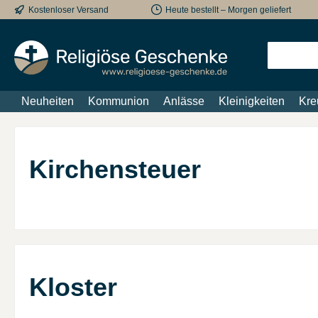
Kostenloser Versand
Heute bestellt – Morgen geliefert
m Hauptinhalt springen
Zur Suche springen
Zur Hauptnavigation springen
Neuheiten
Kommunion
Anlässe
Kleinigkeiten
Kre
Kirchensteuer
Kloster