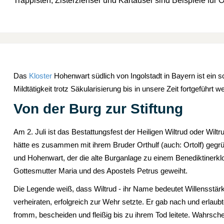
Trappisten, Zisterzienser und Kartäuser sind Beispiele für
Das
Kloster
Hohenwart südlich von Ingolstadt in Bayern ist ein 
Mildtätigkeit trotz Säkularisierung bis in unsere Zeit fortgeführ
Von der Burg zur Stiftung
Am 2. Juli ist das Bestattungsfest der Heiligen Wiltrud oder Wiltr
hätte es zusammen mit ihrem Bruder Orthulf (auch: Ortolf) gegrün
und Hohenwart, der die alte Burganlage zu einem Benediktinerklo
Gottesmutter Maria und des Apostels Petrus geweiht.
Die Legende weiß, dass Wiltrud - ihr Name bedeutet Willensstärk
verheiraten, erfolgreich zur Wehr setzte. Er gab nach und erlaubt
fromm, bescheiden und fleißig bis zu ihrem Tod leitete. Wahrschei