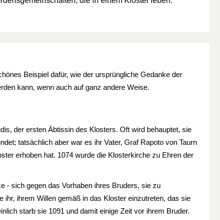
 Ordensgemeinschaften, die in einem Kloster leben.
schönes Beispiel dafür, wie der ursprüngliche Gedanke der
t werden kann, wenn auch auf ganz andere Weise.
udis, der ersten Äbtissin des Klosters. Oft wird behauptet, sie
det; tatsächlich aber war es ihr Vater, Graf Rapoto von Taurn
ster erhoben hat. 1074 wurde die Klosterkirche zu Ehren der
e - sich gegen das Vorhaben ihres Bruders, sie zu
e ihr, ihrem Willen gemäß in das Kloster einzutreten, das sie
nlich starb sie 1091 und damit einige Zeit vor ihrem Bruder.