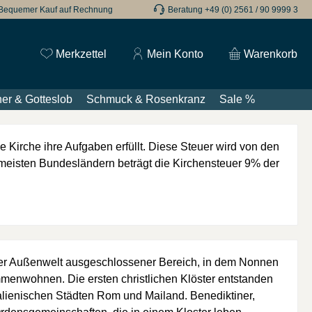
Bequemer Kauf auf Rechnung
Beratung +49 (0) 2561 / 90 9999 3
Du hast 0 Produkte auf dem Merkzettel
Merkzettel
Mein Konto
Warenkorb
er & Gotteslob
Schmuck & Rosenkranz
Sale %
ie Kirche ihre Aufgaben erfüllt. Diese Steuer wird von den
en meisten Bundesländern beträgt die Kirchensteuer 9% der
von der Außenwelt ausgeschlossener Bereich, in dem Nonnen
menwohnen. Die ersten christlichen Klöster entstanden
talienischen Städten Rom und Mailand. Benediktiner,