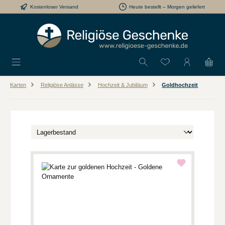
Kostenloser Versand
Heute bestellt – Morgen geliefert
Zum Hauptinhalt springen
Du hast 0 Produkt
Karten
Religiöse Anlässe
Hochzeit & Jubiläum
Goldhochzeit