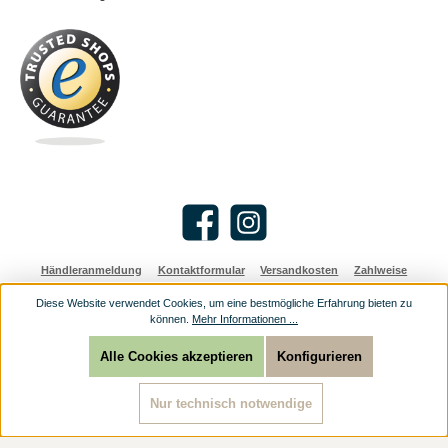
Facebook
Instagram
Händleranmeldung
Kontaktformular
Versandkosten
Zahlweise
Diese Website verwendet Cookies, um eine bestmögliche Erfahrung bieten zu
Alle Preise inkl. gesetzl. Mehrwertsteuer zzgl.
Versandkosten
und ggf.
können.
Mehr Informationen ...
Nachnahmegebühren, wenn nicht anders angegeben.
© 2026 Religioese Geschenke: christliche Geschenke günstig online kaufen - Alle
Rechte vorbehalten.
Alle Cookies akzeptieren
Konfigurieren
Nur technisch notwendige