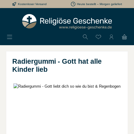
Kostenloser Versand
Heute bestellt – Morgen geliefert
Zum Hauptinhalt springen
Du hast 0 Produkt
Radiergummi - Gott hat alle
Kinder lieb
Bildergalerie überspringen