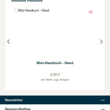
Produktgalerie überspringen
Ähnliche Produkte
Mini-Handtuch - Hand
2,60 €
inkl. MwSt. zzgl. Versand
Newsletter
Service-Hotline